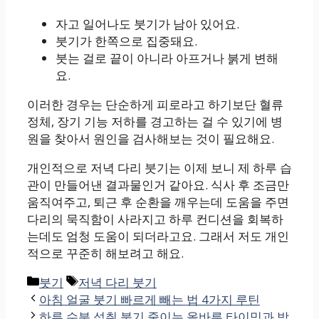
자고 일어나도 붓기가 남아 있어요.
붓기가 한쪽으로 집중돼요.
붓는 걸로 끝이 아니라 아프거나 붉게 변해
요.
이러한 경우는 단순하게 피로라고 하기보단 혈류
정체, 장기 기능 저하를 경고하는 걸 수 있기에 병
원을 찾아서 원인을 검사해보는 것이 필요해요.
개인적으로 저녁 다리 붓기는 이제 보니 제 하루 습
관이 만들어낸 결과물인거 같아요. 식사 후 조금만
움직여주고, 퇴근 후 순환을 깨우는데 도움을 주면
다리의 묵직함이 사라지고 하루 컨디션을 회복하
는데도 엄청 도움이 되더라고요. 그래서 저도 개인
적으로 꾸준히 해보려고 해요.
카
태
붓기
저녁 다리 붓기
테
그
아침 얼굴 붓기 빠르게 빼는 법 4가지 루틴
고
하루 수분 섭취 붓기 줄이는 올바른 타이밍과 방