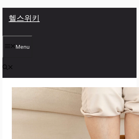
컨
헬스위키
텐
츠
로
건
Menu
너
뛰
기