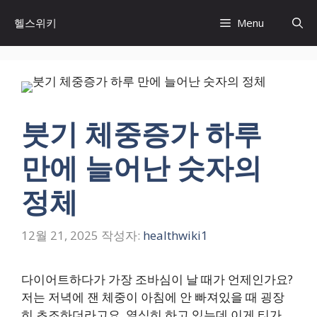
컨
헬스위키
Menu
텐
츠
로
건
너
뛰
붓기 체중증가 하루
기
만에 늘어난 숫자의
정체
12월 21, 2025
작성자:
healthwiki1
다이어트하다가 가장 조바심이 날 때가 언제인가요?
저는 저녁에 잰 체중이 아침에 안 빠져있을 때 굉장
히 초조하더라고요. 열심히 하고 있는데 이게 티가