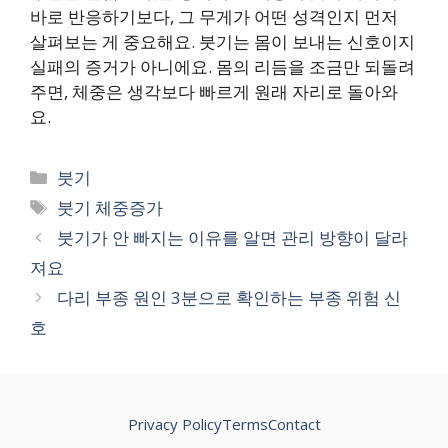
바로 반응하기보다, 그 무게가 어떤 성격인지 먼저
살펴보는 게 중요해요. 붓기는 몸이 보내는 신호이지
실패의 증거가 아니에요. 몸의 리듬을 조금만 되돌려
주면, 체중은 생각보다 빠르게 원래 자리로 돌아와
요.
카
붓기
테
태
붓기 체중증가
고
그
붓기가 안 빠지는 이유를 알면 관리 방향이 달라
리
져요
다리 부종 원인 3분으로 확인하는 부종 위험 신
호
Privacy Policy
Terms
Contact