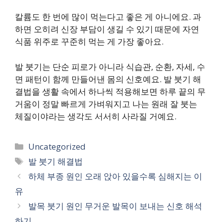
칼륨도 한 번에 많이 먹는다고 좋은 게 아니에요. 과
하면 오히려 신장 부담이 생길 수 있기 때문에 자연
식품 위주로 꾸준히 먹는 게 가장 좋아요.
발 붓기는 단순 피로가 아니라 식습관, 순환, 자세, 수
면 패턴이 함께 만들어낸 몸의 신호예요. 발 붓기 해
결법을 생활 속에서 하나씩 적용해보면 하루 끝의 무
거움이 정말 빠르게 가벼워지고 나는 원래 잘 붓는
체질이야라는 생각도 서서히 사라질 거예요.
카
Uncategorized
테
태
발 붓기 해결법
고
그
하체 부종 원인 오래 앉아 있을수록 심해지는 이
리
유
발목 붓기 원인 무거운 발목이 보내는 신호 해석
하기