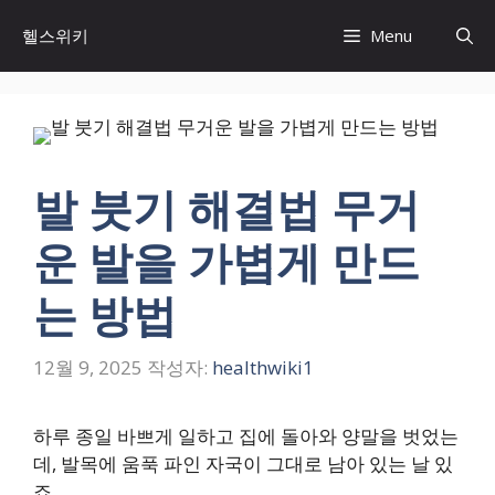
컨
헬스위키
Menu
텐
츠
로
건
너
뛰
발 붓기 해결법 무거
기
운 발을 가볍게 만드
는 방법
12월 9, 2025
작성자:
healthwiki1
하루 종일 바쁘게 일하고 집에 돌아와 양말을 벗었는
데, 발목에 움푹 파인 자국이 그대로 남아 있는 날 있
죠.