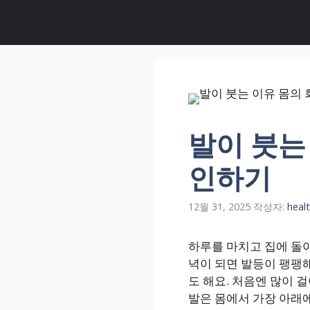
컨
텐
츠
로
건
너
뛰
기
발이 붓는
인하기
12월 31, 2025
작성자:
heal
하루를 마치고 집에 돌아
녁이 되면 발등이 팽팽
도 해요. 처음엔 많이 
발은 몸에서 가장 아래에