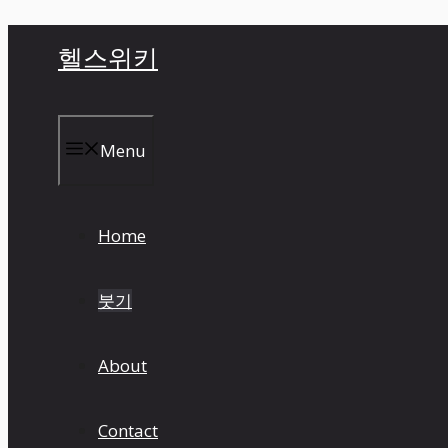
컨
헬스위키
텐
츠
로
건
Menu
너
뛰
기
Home
붓기
About
Contact